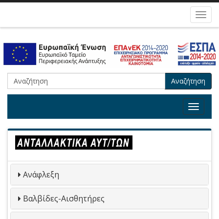
Toggl
navig
Αναζήτηση
Toggle
navigat
Ανάφλεξη
Βαλβίδες-Αισθητήρες