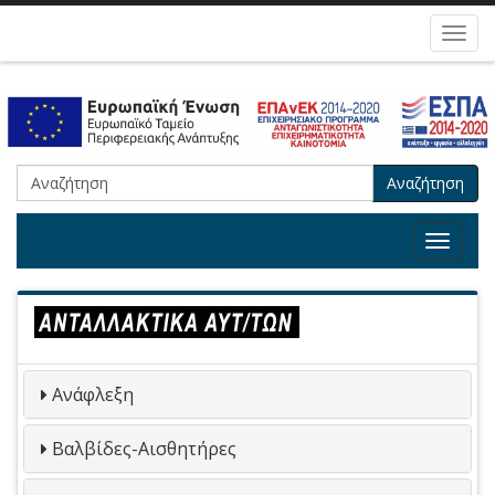
Toggl
navig
Αναζήτηση
Toggle
navigat
Ανάφλεξη
Βαλβίδες-Αισθητήρες