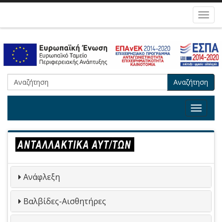
Toggl
navig
Αναζήτηση
Toggle
navigat
Ανάφλεξη
Βαλβίδες-Αισθητήρες